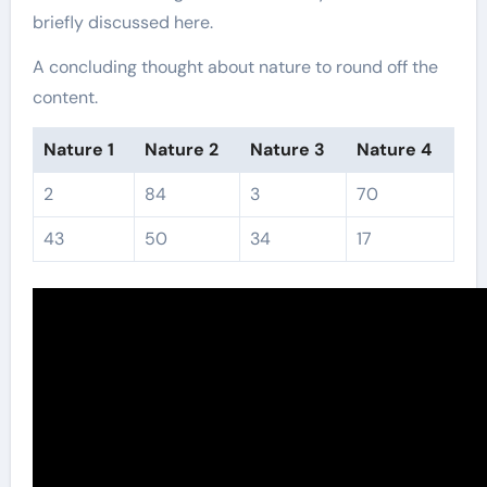
briefly discussed here.
A concluding thought about nature to round off the
content.
Nature 1
Nature 2
Nature 3
Nature 4
2
84
3
70
43
50
34
17