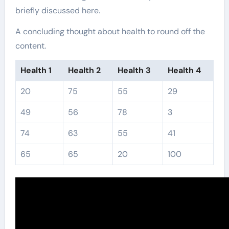
briefly discussed here.
A concluding thought about health to round off the
content.
Health 1
Health 2
Health 3
Health 4
20
75
55
29
49
56
78
3
74
63
55
41
65
65
20
100