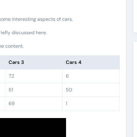
 some interesting aspects of cars.
riefly discussed here.
he content.
Cars 3
Cars 4
72
6
51
50
69
1