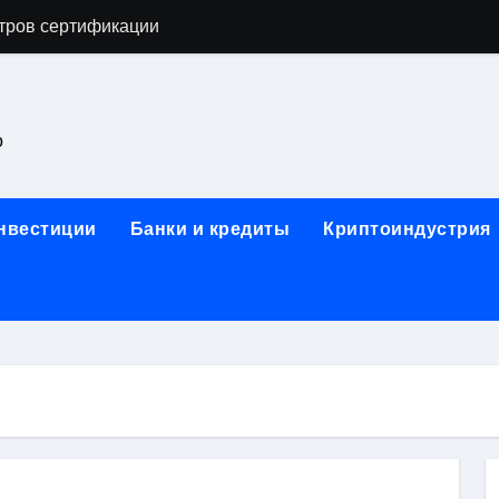
астенных бра в виде факела с эффектом старины
ка и электрооборудование для ногтевого сервиса, наращи
для работы на объектах культурного наследия
о
ние базальтового теплоизоляционного шнура разных диаме
 женской одежды: джемперы, брюки, куртки
инвестиции
Банки и кредиты
Криптоиндустрия
сти для освоения актуальных профессий онлайн
арты для международных расчетов
ования данных назначение и виды
работ от проектной документации до противопожарных мер