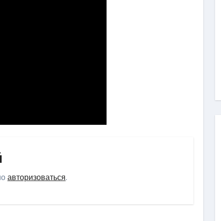
й
мо
авторизоваться
.