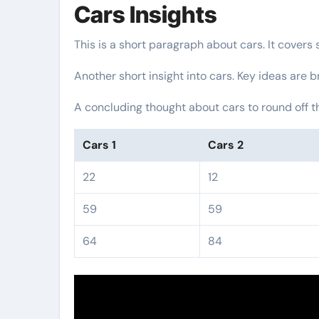
Cars Insights
This is a short paragraph about cars. It covers
Another short insight into cars. Key ideas are b
A concluding thought about cars to round off t
Cars 1
Cars 2
22
12
59
59
64
84