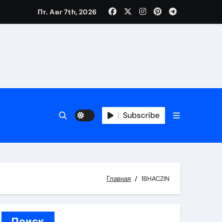
Пт. Авг 7th, 2026
вания ресниц и депиляции
тров
Subscribe
оприятий и обустройства мест отдыха
Главная
1BHACZIN
Поиск