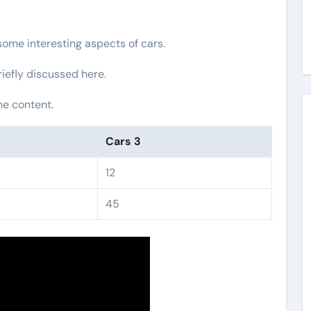
 some interesting aspects of cars.
riefly discussed here.
he content.
Cars 3
12
45