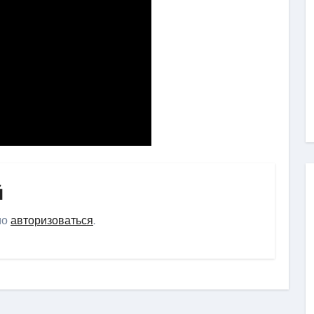
й
мо
авторизоваться
.