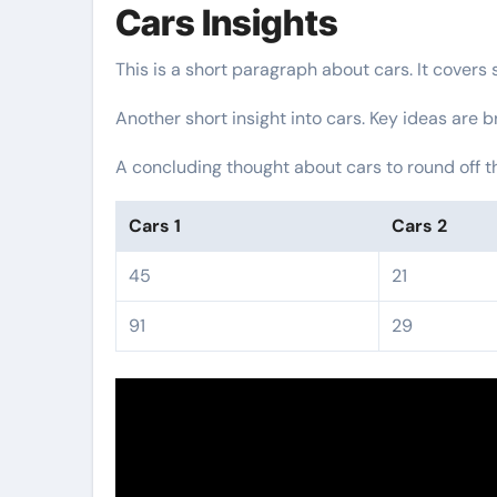
Cars Insights
This is a short paragraph about cars. It covers
Another short insight into cars. Key ideas are b
A concluding thought about cars to round off t
Cars 1
Cars 2
45
21
91
29