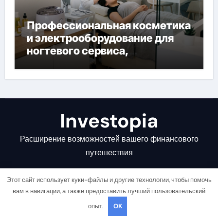
Профессиональная косметика
и электрооборудование для
ногтевого сервиса,
наращивания ресниц и
депиляции
Investopia
Расширение возможностей вашего финансового
путешествия
Этот сайт использует куки-файлы и другие технологии, чтобы помочь
вам в навигации, а также предоставить лучший пользовательский
опыт.
OK
Copyright © All rights reserved
|
Newsair
от
Themeansar
.