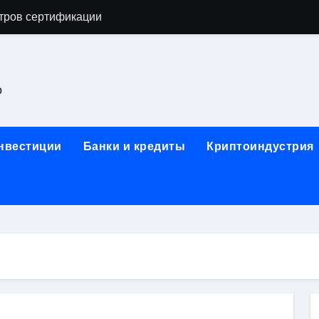
тров сертификации
астенных бра в виде факела с эффектом старины
ка и электрооборудование для ногтевого сервиса, наращи
о
для работы на объектах культурного наследия
ние базальтового теплоизоляционного шнура разных диаме
инвестиции
Банки и кредиты
Криптоиндустрия
 женской одежды: джемперы, брюки, куртки
сти для освоения актуальных профессий онлайн
арты для международных расчетов
ования данных назначение и виды
работ от проектной документации до противопожарных мер