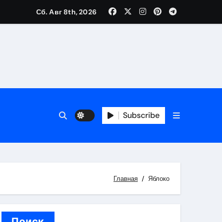
Сб. Авг 8th, 2026
вания ресниц и депиляции
тров
Subscribe
Главная
Яблоко
оприятий и обустройства мест отдыха
Поиск