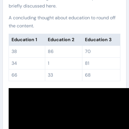
briefly discussed here.
A concluding thought about education to round off
the content.
Education 1
Education 2
Education 3
38
86
70
34
1
81
66
33
68