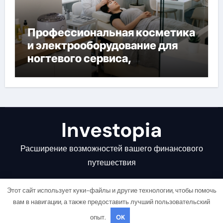
Профессиональная косметика
и электрооборудование для
ногтевого сервиса,
наращивания ресниц и
депиляции
Investopia
Расширение возможностей вашего финансового
путешествия
Этот сайт использует куки-файлы и другие технологии, чтобы помочь
вам в навигации, а также предоставить лучший пользовательский
опыт.
OK
Copyright © All rights reserved
|
Newsair
от
Themeansar
.