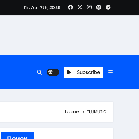
Пт. Авг 7th, 2026
вания ресниц и депиляции
тров
Subscribe
Главная
TUJMUTIC
оприятий и обустройства мест отдыха
Поиск