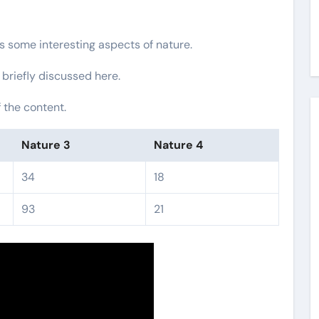
rs some interesting aspects of nature.
 briefly discussed here.
 the content.
Nature 3
Nature 4
34
18
93
21