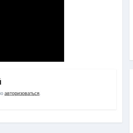
й
мо
авторизоваться
.