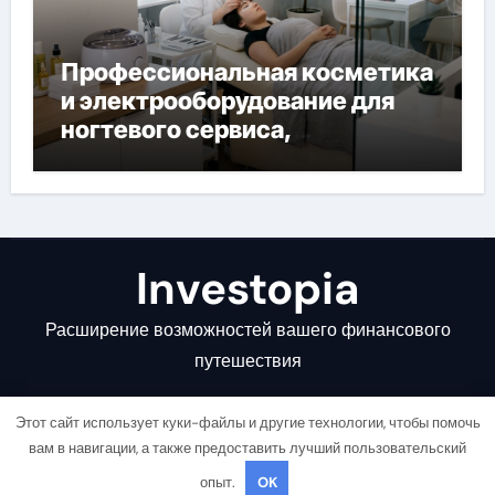
Профессиональная косметика
и электрооборудование для
ногтевого сервиса,
наращивания ресниц и
депиляции
Investopia
Расширение возможностей вашего финансового
путешествия
Этот сайт использует куки-файлы и другие технологии, чтобы помочь
вам в навигации, а также предоставить лучший пользовательский
опыт.
OK
Copyright © All rights reserved
|
Newsair
от
Themeansar
.