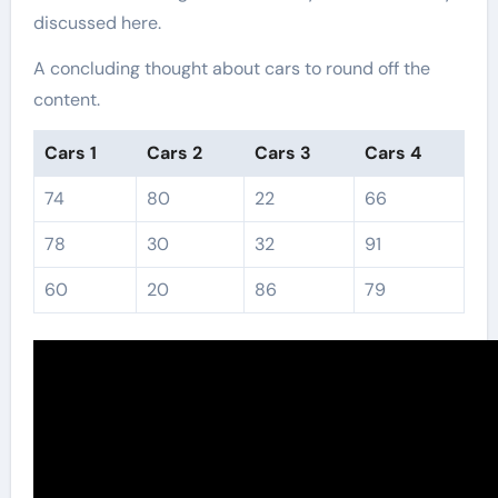
discussed here.
A concluding thought about cars to round off the
content.
Cars 1
Cars 2
Cars 3
Cars 4
74
80
22
66
78
30
32
91
60
20
86
79