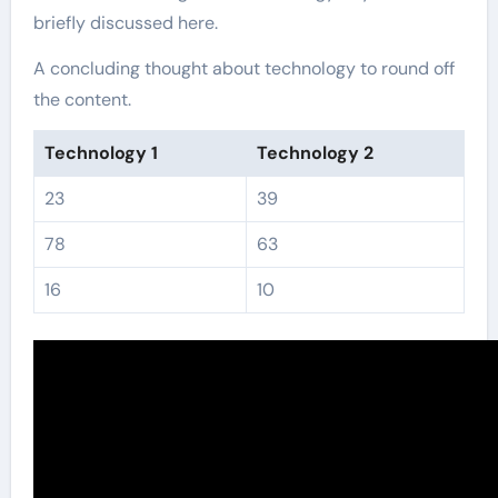
briefly discussed here.
A concluding thought about technology to round off
the content.
Technology 1
Technology 2
23
39
78
63
16
10