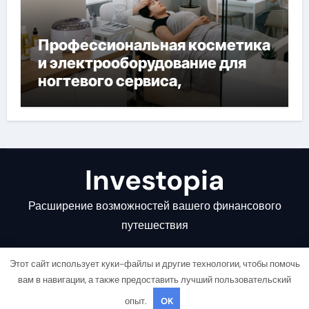
Профессиональная косметика
и электрооборудование для
ногтевого сервиса,
наращивания ресниц и
депиляции
Investopia
Расширение возможностей вашего финансового
путешествия
Этот сайт использует куки-файлы и другие технологии, чтобы помочь
вам в навигации, а также предоставить лучший пользовательский
опыт.
OK
Copyright © All rights reserved
|
Newsair
от
Themeansar
.