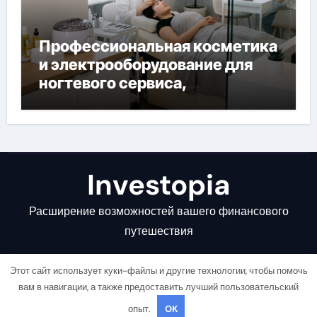
Профессиональная косметика
и электрооборудование для
ногтевого сервиса,
наращивания ресниц и
депиляции
Investopia
Расширение возможностей вашего финансового
путешествия
Этот сайт использует куки-файлы и другие технологии, чтобы помочь
вам в навигации, а также предоставить лучший пользовательский
опыт.
OK
Copyright © All rights reserved
|
Newsair
от
Themeansar
.