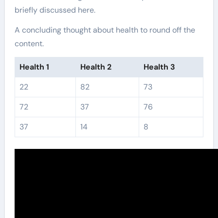
briefly discussed here.
A concluding thought about health to round off the
content.
Health 1
Health 2
Health 3
22
82
73
72
37
76
37
14
8