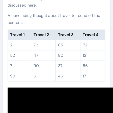
discussed here.
A concluding thought about travel to round off the
content.
Travel 1
Travel 2
Travel 3
Travel 4
21
72
65
72
52
47
80
12
7
90
37
56
99
6
46
17