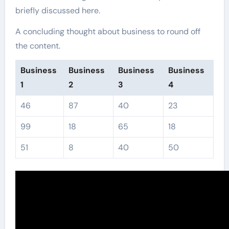
briefly discussed here.
A concluding thought about business to round off
the content.
Business
Business
Business
Business
1
2
3
4
46
87
40
23
99
18
65
18
51
8
40
50