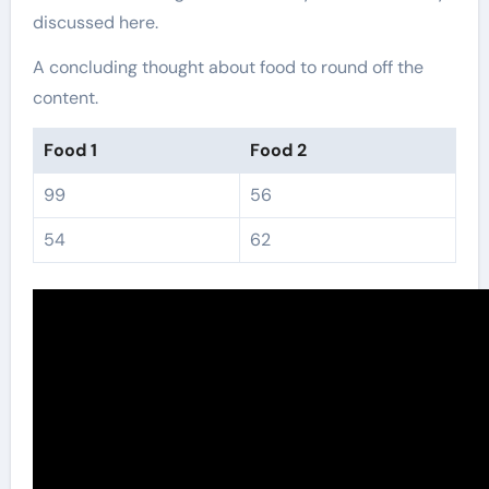
discussed here.
A concluding thought about food to round off the
content.
Food 1
Food 2
99
56
54
62