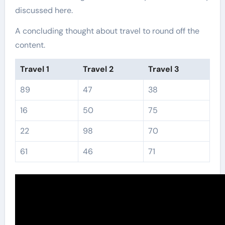
discussed here.
A concluding thought about travel to round off the
content.
Travel 1
Travel 2
Travel 3
89
47
38
16
50
75
22
98
70
61
46
71