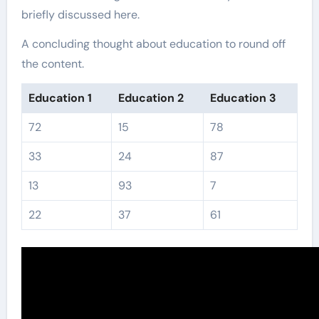
briefly discussed here.
A concluding thought about education to round off
the content.
Education 1
Education 2
Education 3
72
15
78
33
24
87
13
93
7
22
37
61