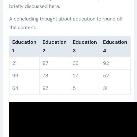
briefly discussed here.
A concluding thought about education to round off
the content.
Education
Education
Education
Education
1
2
3
4
21
97
36
92
99
78
27
52
64
97
5
31