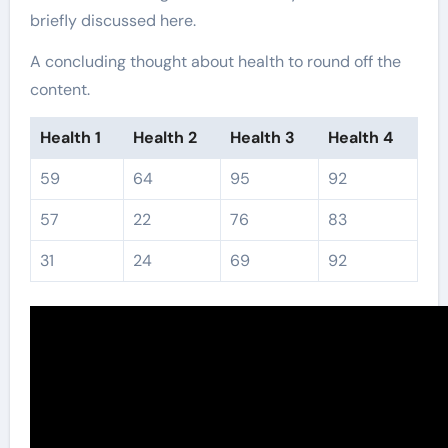
briefly discussed here.
A concluding thought about health to round off the
content.
Health 1
Health 2
Health 3
Health 4
59
64
95
92
57
22
76
83
31
24
69
92