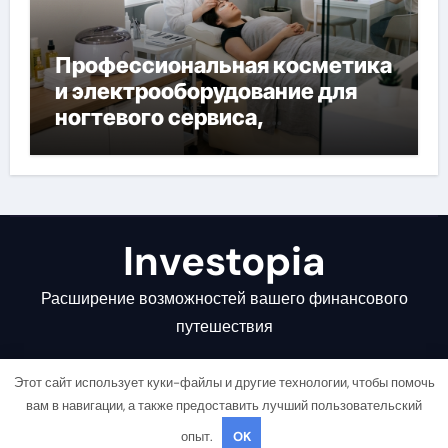
Профессиональная косметика
и электрооборудование для
ногтевого сервиса,
наращивания ресниц и
депиляции
Investopia
Расширение возможностей вашего финансового
путешествия
Этот сайт использует куки-файлы и другие технологии, чтобы помочь
вам в навигации, а также предоставить лучший пользовательский
опыт.
OK
Copyright © All rights reserved
|
Newsair
от
Themeansar
.