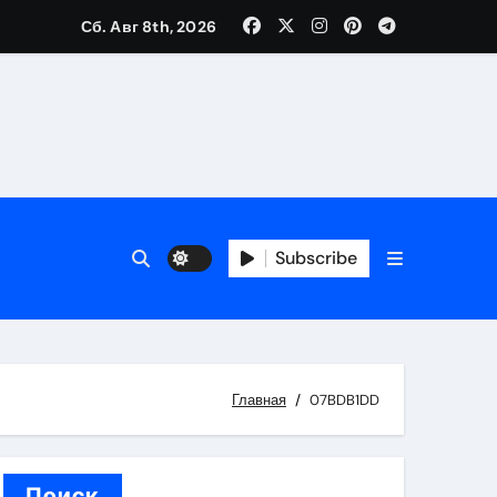
Сб. Авг 8th, 2026
вания ресниц и депиляции
тров
Subscribe
Главная
07BDB1DD
оприятий и обустройства мест отдыха
Поиск