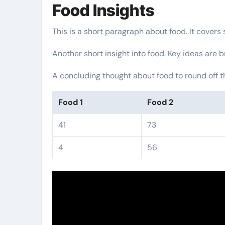
Food Insights
This is a short paragraph about food. It covers
Another short insight into food. Key ideas are b
A concluding thought about food to round off t
Food 1
Food 2
41
73
4
56