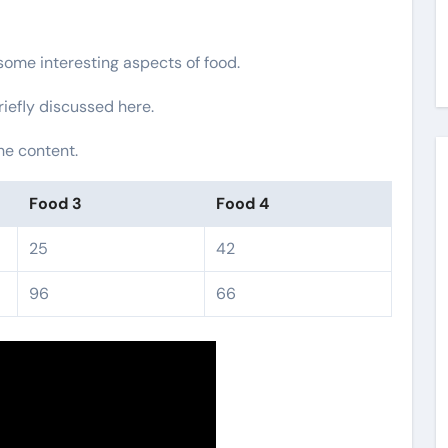
 some interesting aspects of food.
riefly discussed here.
he content.
Food 3
Food 4
25
42
96
66