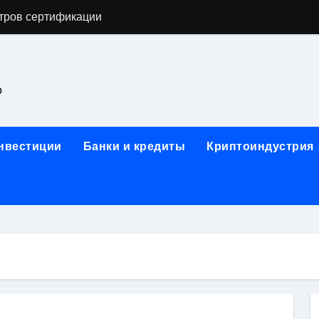
тров сертификации
астенных бра в виде факела с эффектом старины
ка и электрооборудование для ногтевого сервиса, наращи
о
для работы на объектах культурного наследия
ние базальтового теплоизоляционного шнура разных диаме
инвестиции
Банки и кредиты
Криптоиндустрия
 женской одежды: джемперы, брюки, куртки
сти для освоения актуальных профессий онлайн
арты для международных расчетов
ования данных назначение и виды
работ от проектной документации до противопожарных мер