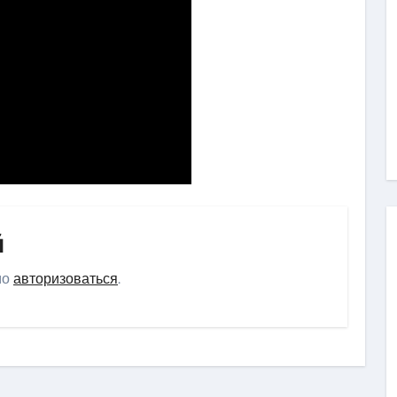
й
мо
авторизоваться
.