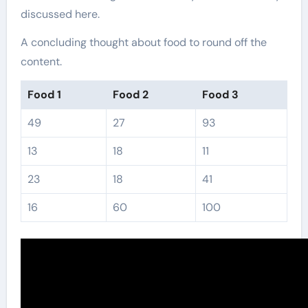
discussed here.
A concluding thought about food to round off the
content.
Food 1
Food 2
Food 3
49
27
93
13
18
11
23
18
41
16
60
100