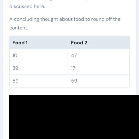
discussed here.
A concluding thought about food to round off the
content.
Food 1
Food 2
10
47
39
17
59
59