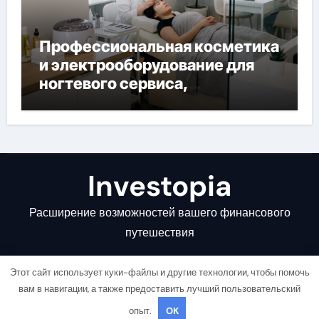
Профессиональная косметика
и электрооборудование для
ногтевого сервиса,
наращивания ресниц и
депиляции
Investopia
Расширение возможностей вашего финансового
путешествия
Этот сайт использует куки-файлы и другие технологии, чтобы помочь
вам в навигации, а также предоставить лучший пользовательский
опыт.
OK
Copyright © All rights reserved
|
Newsair
от
Themeansar
.