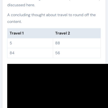
discussed here.
A concluding thought about travel to round off the
content.
Travel 1
Travel 2
5
88
84
56