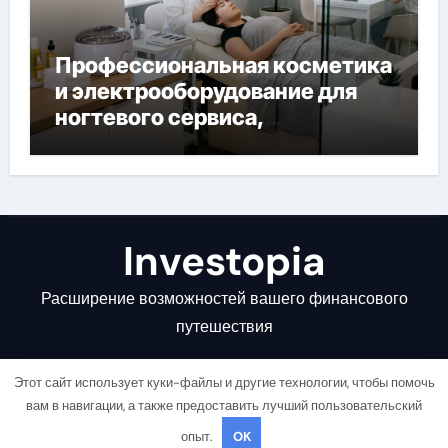
Профессиональная косметика
и электрооборудование для
ногтевого сервиса,
наращивания ресниц и
депиляции
Investopia
Расширение возможностей вашего финансового
путешествия
Этот сайт использует куки-файлы и другие технологии, чтобы помочь
вам в навигации, а также предоставить лучший пользовательский
опыт.
OK
Copyright © All rights reserved
|
Newsair
от
Themeansar
.