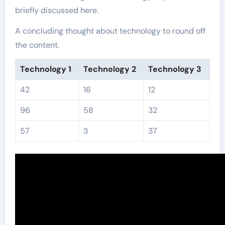
briefly discussed here.
A concluding thought about technology to round off
the content.
Technology 1
Technology 2
Technology 3
42
16
12
96
58
32
57
3
37