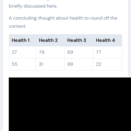
briefly discussed here.
A concluding thought about health to round off the
content.
Health 1
Health 2
Health 3
Health 4
27
79
89
77
55
31
99
22