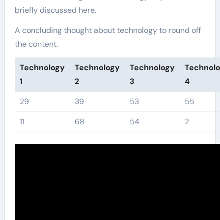
briefly discussed here.
A concluding thought about technology to round off
the content.
Technology
Technology
Technology
Technol
1
2
3
4
29
39
53
55
11
68
54
2