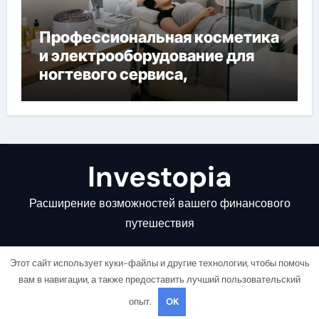
Профессиональная косметика
и электрооборудование для
ногтевого сервиса,
наращивания ресниц и
депиляции
Investopia
Расширение возможностей вашего финансового
путешествия
Этот сайт использует куки-файлы и другие технологии, чтобы помочь
вам в навигации, а также предоставить лучший пользовательский
опыт.
OK
Copyright © All rights reserved
|
Newsair
от
Themeansar
.