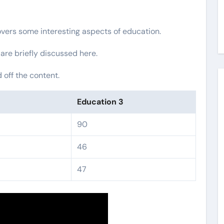
overs some interesting aspects of education.
 are briefly discussed here.
off the content.
2
Education 3
90
46
47