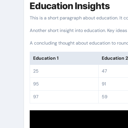
Education Insights
This is a short paragraph about education. It c
Another short insight into education. Key ideas
A concluding thought about education to round 
Education 1
Education 
25
47
95
91
97
59