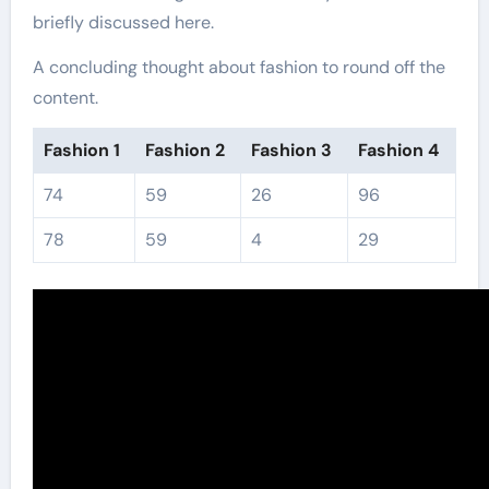
briefly discussed here.
A concluding thought about fashion to round off the
content.
Fashion 1
Fashion 2
Fashion 3
Fashion 4
74
59
26
96
78
59
4
29