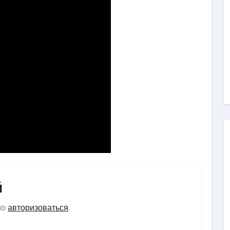
й
мо
авторизоваться
.