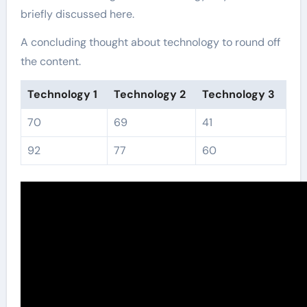
briefly discussed here.
A concluding thought about technology to round off
the content.
Technology 1
Technology 2
Technology 3
70
69
41
92
77
60