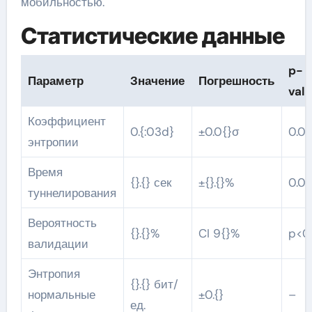
мобильностью.
Статистические данные
p-
Параметр
Значение
Погрешность
val
Коэффициент
0.{:03d}
±0.0{}σ
0.0{
энтропии
Время
{}.{} сек
±{}.{}%
0.0{
туннелирования
Вероятность
{}.{}%
CI 9{}%
p<0.
валидации
Энтропия
{}.{} бит/
нормальные
±0.{}
–
ед.