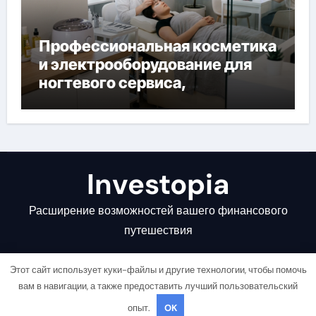
Профессиональная косметика
и электрооборудование для
ногтевого сервиса,
наращивания ресниц и
депиляции
Investopia
Расширение возможностей вашего финансового
путешествия
Этот сайт использует куки-файлы и другие технологии, чтобы помочь
вам в навигации, а также предоставить лучший пользовательский
опыт.
OK
Copyright © All rights reserved
|
Newsair
от
Themeansar
.