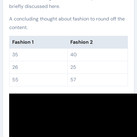
briefly discussed here.
A concluding thought about fashion to round off the
content.
Fashion 1
Fashion 2
35
40
26
25
55
57