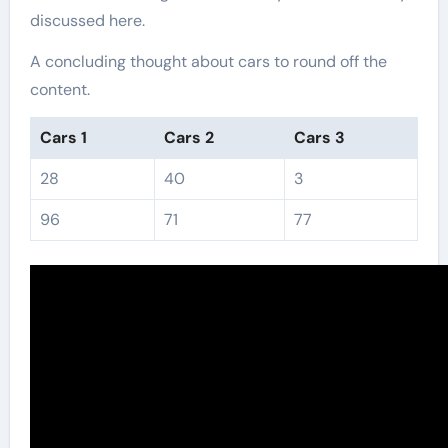
discussed here.
A concluding thought about cars to round off the
content.
Cars 1
Cars 2
Cars 3
28
40
3
96
71
77