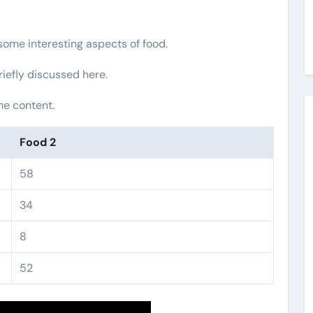
 some interesting aspects of food.
riefly discussed here.
he content.
Food 2
58
34
8
52