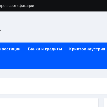
астенных бра в виде факела с эффектом старины
ка и электрооборудование для ногтевого сервиса, наращи
для работы на объектах культурного наследия
о
ние базальтового теплоизоляционного шнура разных диаме
 женской одежды: джемперы, брюки, куртки
инвестиции
Банки и кредиты
Криптоиндустрия
сти для освоения актуальных профессий онлайн
арты для международных расчетов
ования данных назначение и виды
работ от проектной документации до противопожарных мер