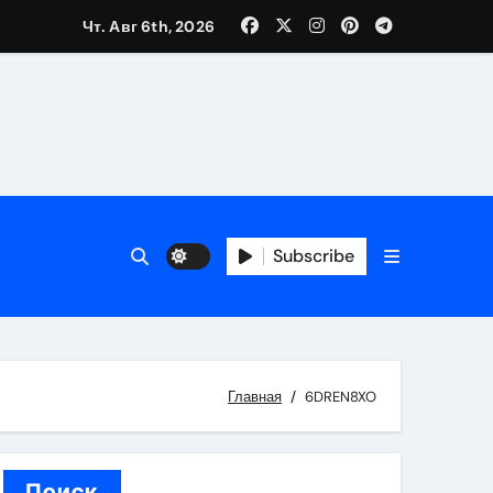
Чт. Авг 6th, 2026
вания ресниц и депиляции
тров
Subscribe
оприятий и обустройства мест отдыха
Главная
6DREN8XO
Поиск