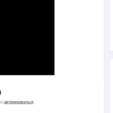
й
мо
авторизоваться
.