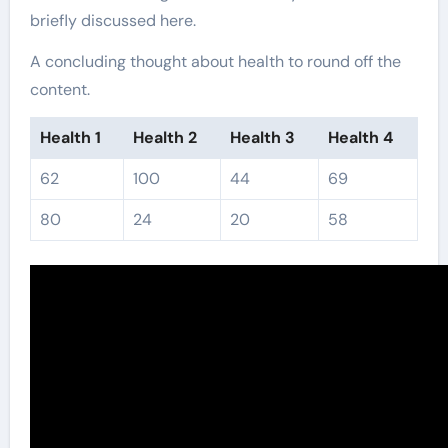
briefly discussed here.
A concluding thought about health to round off the
content.
Health 1
Health 2
Health 3
Health 4
62
100
44
69
80
24
20
58