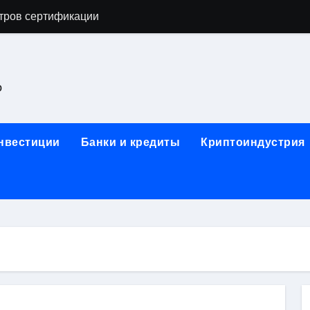
тров сертификации
астенных бра в виде факела с эффектом старины
ка и электрооборудование для ногтевого сервиса, наращи
о
для работы на объектах культурного наследия
ние базальтового теплоизоляционного шнура разных диаме
инвестиции
Банки и кредиты
Криптоиндустрия
 женской одежды: джемперы, брюки, куртки
сти для освоения актуальных профессий онлайн
арты для международных расчетов
ования данных назначение и виды
работ от проектной документации до противопожарных мер