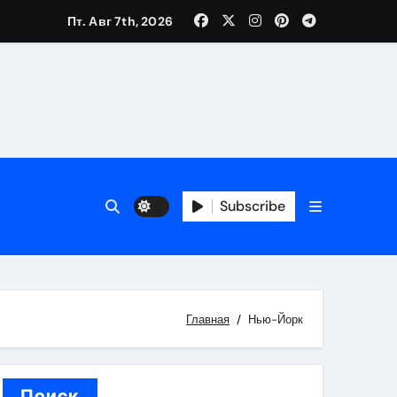
Пт. Авг 7th, 2026
вания ресниц и депиляции
тров
Subscribe
Главная
Нью-Йорк
оприятий и обустройства мест отдыха
Поиск