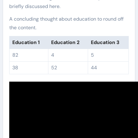
briefly discussed here.
A concluding thought about education to round off
the content.
Education 1
Education 2
Education 3
82
4
5
38
52
44