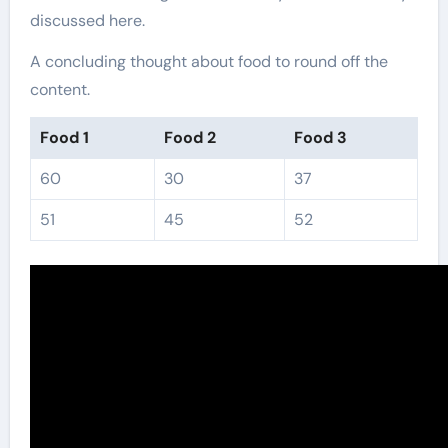
discussed here.
A concluding thought about food to round off the
content.
Food 1
Food 2
Food 3
60
30
37
51
45
52