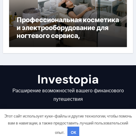
Профессиональная косметика
и электрооборудование для
ногтевого сервиса,
наращивания ресниц и
депиляции
Investopia
Расширение возможностей вашего финансового
путешествия
Этот сайт использует куки-файлы и другие технологии, чтобы помочь
вам в навигации, а также предоставить лучший пользовательский
опыт.
OK
Copyright © All rights reserved
|
Newsair
от
Themeansar
.