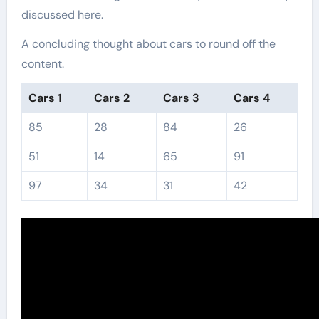
discussed here.
A concluding thought about cars to round off the
content.
Cars 1
Cars 2
Cars 3
Cars 4
85
28
84
26
51
14
65
91
97
34
31
42