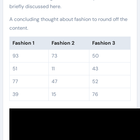
briefly discussed here.
A concluding thought about fashion to round off the
content.
Fashion 1
Fashion 2
Fashion 3
93
73
50
51
11
43
77
47
52
39
15
76