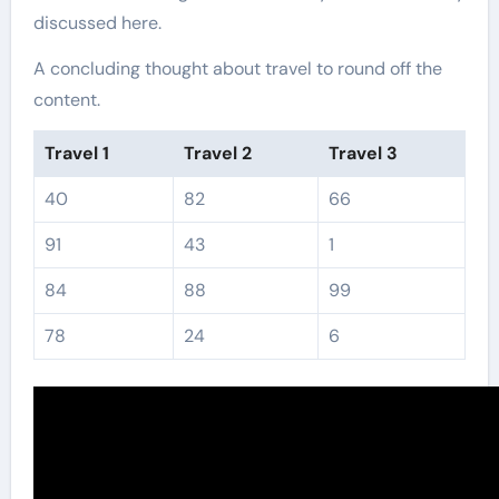
discussed here.
A concluding thought about travel to round off the
content.
Travel 1
Travel 2
Travel 3
40
82
66
91
43
1
84
88
99
78
24
6