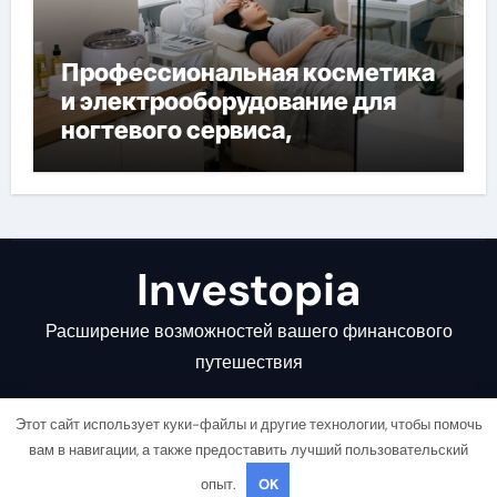
Профессиональная косметика
и электрооборудование для
ногтевого сервиса,
наращивания ресниц и
депиляции
Investopia
Расширение возможностей вашего финансового
путешествия
Этот сайт использует куки-файлы и другие технологии, чтобы помочь
вам в навигации, а также предоставить лучший пользовательский
опыт.
OK
Copyright © All rights reserved
|
Newsair
от
Themeansar
.