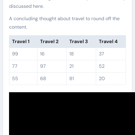
discussed here.
A concluding thought about travel to round off the
content.
Travel 1
Travel 2
Travel 3
Travel 4
99
16
18
37
77
97
21
52
55
68
81
20