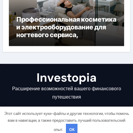
Профессиональная косметика
и электрооборудование для
ногтевого сервиса,
наращивания ресниц и
депиляции
Investopia
Расширение возможностей вашего финансового
путешествия
Этот сайт использует куки-файлы и другие технологии, чтобы помочь
вам в навигации, а также предоставить лучший пользовательский
опыт.
OK
Copyright © All rights reserved
|
Newsair
от
Themeansar
.