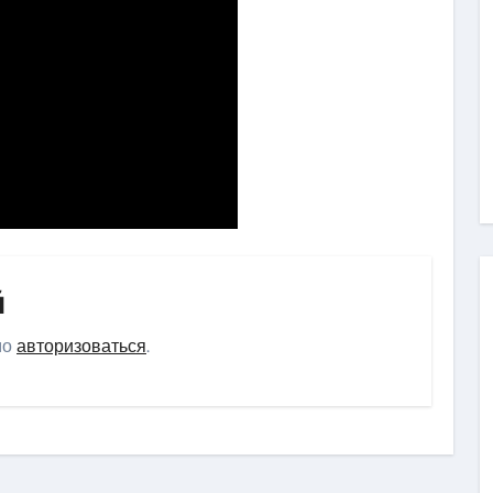
й
мо
авторизоваться
.