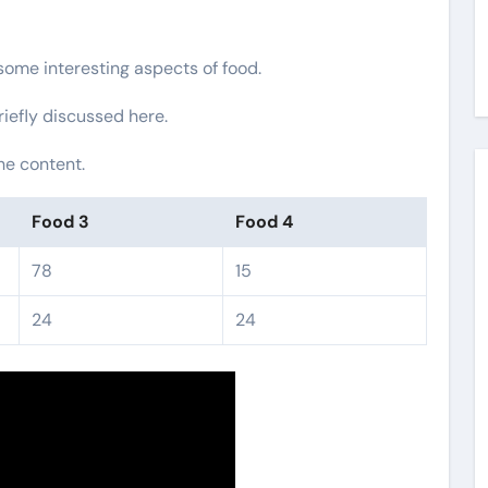
 some interesting aspects of food.
riefly discussed here.
he content.
Food 3
Food 4
78
15
24
24