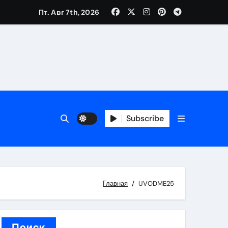
Пт. Авг 7th, 2026
вания ресниц и депиляции
тров
Subscribe
оприятий и обустройства мест отдыха
Главная
UVODME25
Поиск