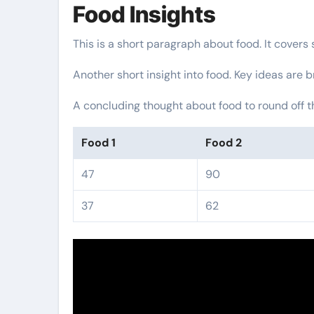
Food Insights
This is a short paragraph about food. It covers
Another short insight into food. Key ideas are b
A concluding thought about food to round off t
Food 1
Food 2
47
90
37
62