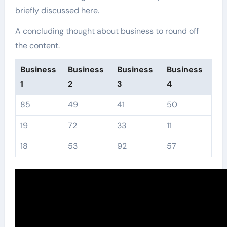
briefly discussed here.
A concluding thought about business to round off
the content.
Business
Business
Business
Business
1
2
3
4
85
49
41
50
19
72
33
11
18
53
92
57