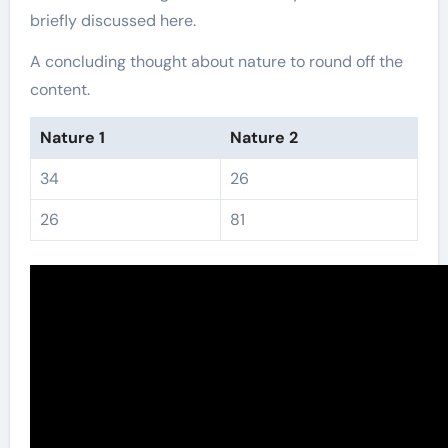
briefly discussed here.
A concluding thought about nature to round off the
content.
Nature 1
Nature 2
34
26
26
81