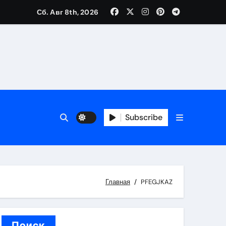
Сб. Авг 8th, 2026
вания ресниц и депиляции
тров
Subscribe
оприятий и обустройства мест отдыха
Главная
PFEGJKAZ
Поиск