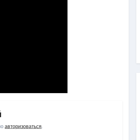
й
мо
авторизоваться
.