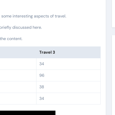
s some interesting aspects of travel.
 briefly discussed here.
the content.
Travel 3
34
96
38
34