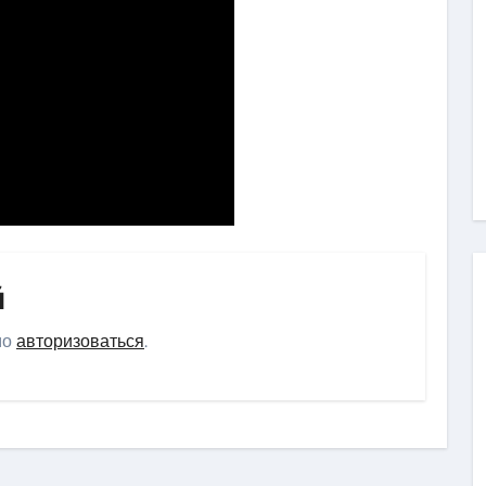
й
мо
авторизоваться
.