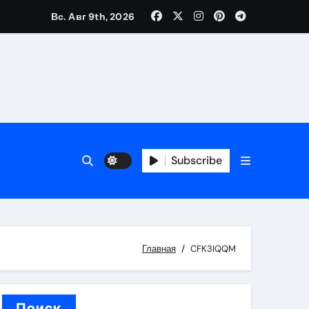
Вс. Авг 9th, 2026
вания ресниц и депиляции
тров
Subscribe
оприятий и обустройства мест отдыха
Главная
CFK3IQQM
Поиск