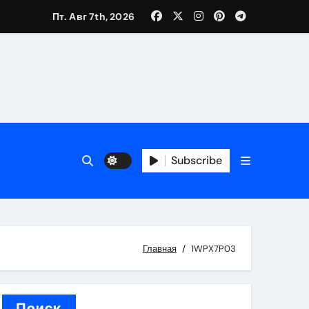
Пт. Авг 7th, 2026
вания ресниц и депиляции
тров
Subscribe
оприятий и обустройства мест отдыха
Главная
1WPX7P03
Поиск