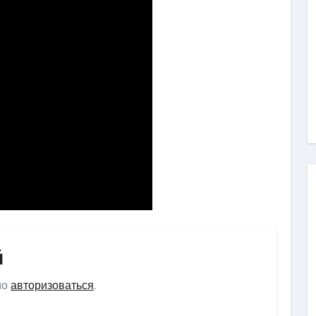
й
мо
авторизоваться
.