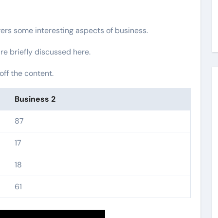
vers some interesting aspects of business.
re briefly discussed here.
ff the content.
Business 2
87
17
18
61