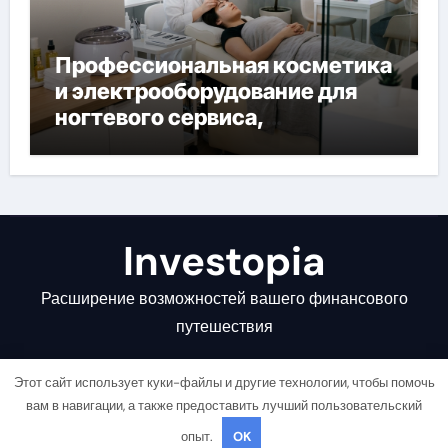
Профессиональная косметика
и электрооборудование для
ногтевого сервиса,
наращивания ресниц и
депиляции
Investopia
Расширение возможностей вашего финансового
путешествия
Этот сайт использует куки-файлы и другие технологии, чтобы помочь
вам в навигации, а также предоставить лучший пользовательский
опыт.
OK
Copyright © All rights reserved
|
Newsair
от
Themeansar
.