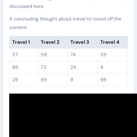
discussed here.
A concluding thought about travel to round off the
content.
Travel 1
Travel 2
Travel 3
Travel 4
57
59
74
59
66
73
24
4
29
89
8
98