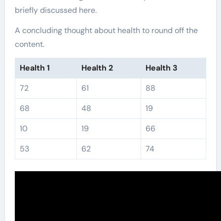
briefly discussed here.
A concluding thought about health to round off the
content.
Health 1
Health 2
Health 3
72
61
88
68
48
19
10
19
66
53
62
74